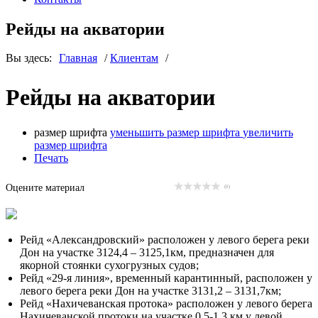
Рейды на акватории
Вы здесь:
Главная
/
Клиентам
/
Рейды на акватории
Рейды на акватории
размер шрифта
уменьшить размер шрифта
увеличить
размер шрифта
Печать
Оцените материал
(0)
Рейд «Александровский» расположен у левого берега реки
Дон на участке 3124,4 – 3125,1км, предназначен для
якорной стоянки сухогрузных судов;
Рейд «29-я линия», временный карантинный, расположен у
левого берега реки Дон на участке 3131,2 – 3131,7км;
Рейд «Нахичеванская протока» расположен у левого берега
Нахичеванской протоки на участке 0,5-1,3 км у левой