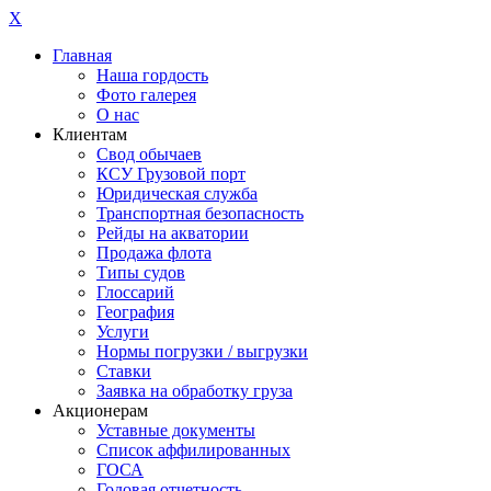
X
Главная
Наша гордость
Фото галерея
О нас
Клиентам
Свод обычаев
КСУ Грузовой порт
Юридическая служба
Транспортная безопасность
Рейды на акватории
Продажа флота
Типы судов
Глоссарий
География
Услуги
Нормы погрузки / выгрузки
Ставки
Заявка на обработку груза
Акционерам
Уставные документы
Список аффилированных
ГОСА
Годовая отчетность